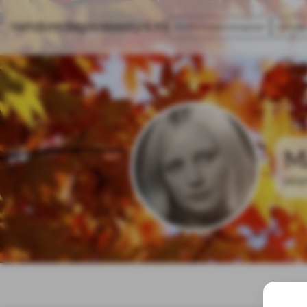
Hafrsfjord Begravelsesbyrå AS
Informasjonskapsler
Kontakt
M
10.0
Sta