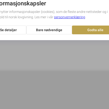
ele med andre på denne minnesiden, eller om du av andre an
ig for denne minnesiden, kontakter du: