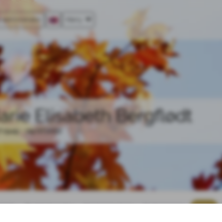
 administrator
Meny
arie Elisabeth Bergflødt
7.1949 - 09.07.2022
rtside
Bestill blomster
Om begravelsen
Dødsannonse
Galleri