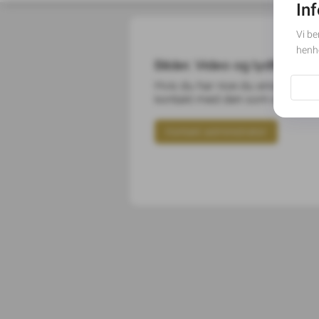
Bilder, Video og lydfiler
Hvis du har noe du ønsker å d
kontakt med den som er ansvarl
Kontakt administrator